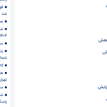
فوت
شد
مح
1404/ هوای پایتخت پاک است
سا
زن
شمار
کا
هش
تهران
مس
شه
پاسگ