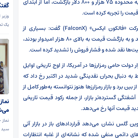
اولیه روز چهارشنبه در آسیا اندکی بهبود یافت و به محدوده ۷۵ هزار و ۸۰۰ دلار بازگشت، اما از ابتدای
گفتگ
وزیر 
یک تم
بوهان جیانگ، معامله‌گر ارشد مشتقات در شرکت «فالکون ایکس» (FalconX) گفت: بسیاری از
معامله‌گران در افت‌های اخیر اقدام به خرید کردند و به بازگشت قیمت به بالای ۸۰ هزار امیدوار بودند،
عیت‌ها نقد شده و فشار فروش را تشدید کرده است.
ولت حامی رمزارز‌ها در آمریکا، از اوج تاریخی اوایل
ین سقوط به دنبال بحران نقدینگی شدید در اکتبر رخ داد که
را از بین برد و بازار رمزارز‌ها هنوز نتوانسته به‌طور کامل از
شفتگی گسترده‌تر بازار، از جمله رکود قیمت تاریخی
نماز
دید قیمت آنها رخ می‌دهد.
می‌ش
 گزارش کرد، داده‌های شرکت CME و کوین گلس نشان می‌دهد قرارداد‌های باز در بازار آتی
سید ا
‌های دائمی منفی شده که نشانه‌ای از غلبه انتظارات