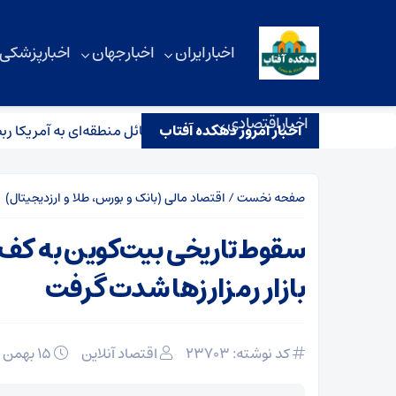
اخبار ایران
اخبار جهان
اخبار پزشکی
اخبار اقتصادی
اخبار امروز دهکده آفتاب
دار کوثری: توانمندی موشکی و مسائل منطقه‌ای به آمریکا ربطی ندارد
صفحه نخست
/
اقتصاد مالی (بانک و بورس، طلا و ارزدیجیتال)
سقوط تاریخی بیت‌کوین به کف
بازار رمزارز‌ها شدت گرفت
کد نوشته: 23703
اقتصاد آنلاین
۱۵ بهمن ۱۴۰۴