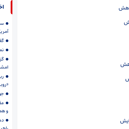
اخ
سر
آمریک
گف
نم
گز
امشب
رب
«روبی
جو
مق
و هم
ده
راهب