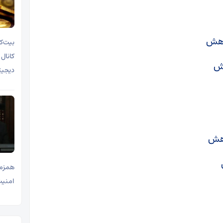
دیجیت
همزما
امنیت ملی 