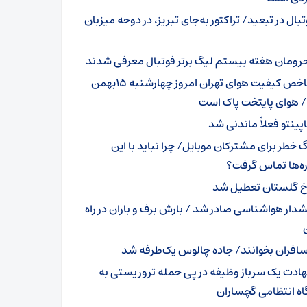
بال در تبعید/ تراکتور به‌جای تبریز، در دوحه میزبان
رومان هفته بیستم لیگ برتر فوتبال معرفی شدند
شاخص کیفیت هوای تهران امروز چهارشنبه 15بهمن
پینتو فعلاً ماندنی شد
گ خطر برای مشترکان موبایل/ چرا نباید با این
ه‌ها تماس گرفت؟
خ گلستان تعطیل شد
دار هواشناسی صادر شد / بارش برف و باران در راه
افران بخوانند/ جاده چالوس یک‌طرفه شد
ادت یک سرباز وظیفه در پی حمله تروریستی به
اه انتظامی گچساران