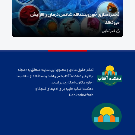
ذخیره‌سازی خون بند ناف، شانس درمان را افزایش
می‌دهد
رونم
خبرآنلاین
خبر
تمام حقوق مادی و معنوی این سایت متعلق به «مجله
اینترنتی دهکده آفتاب» می‌باشد و استفاده از مطالب با
اجازه مکتوب امکان‌پذیر است.
دهکده آفتاب جاییه برای آدم‌های کنجکاو:
DehkadeAftab