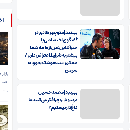
اخب
ببینید | منوچهر هادی در
گفتگوی اختصاصی با
خبرآنلاین: من از همه شما
بیشتر به شرایط اعتراض دارم /
ممکن است موشک بخورد به
سر من!
افتی 
رشد ا
ببینید | محمد حسین
مهدویان: چرا فکر می‌کنید ما
داغ‌دار نیستیم؟