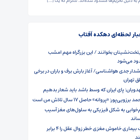
م به دلیل تحریم‌ها مسدود شده‌اند. تلگرام که یک […]
بار لحظه‌ای دهکده آفتاب
یتخت‌نشینان بخوانند / این بزرگراه مهم امشب
د می‌شود
دار جدی هواشناسی/ آغاز بارش برف و باران در برخی
ق تهران
دویان: پای ایران که وسط باشد باید شعار بدهیم
 برزویی‌پور: «پروانه» حاصل ۱۷ سال تلاش من است
‌خوابی به شکل فیزیکی به سلول‌های مغز آسیب
ساند
یک بیماری خاموش مغزی خطر زوال عقل را ۴ برابر
ند