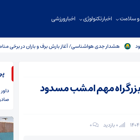
 و سلامت
اخبار تکنولوژی
اخبار ورزشی
هشدار جدی هواشناسی/ آغاز بارش برف و باران در برخی مناطق تهران
پر
ن بزرگراه مهم امشب مسدود
داور
د
صادرا
0 بازدید
۰