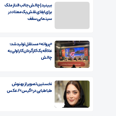
ببینید | چالش جالب الناز ملک
برای ایفای نقش یک معتاد در
سینمایی سقف
«پروانه» مستقل تولید شد؛
علاقه یک کارگردان کار اولی به
چالش
نخستین تصویر از بهنوش
طباطبایی در «گیس»/ عکس