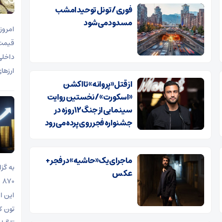
فوری/ تونل توحید امشب
مسدود می‌شود
ارزها
از قتل «پروانه» تا اکشن
«اسکورت»/ نخستین روایت
سینمایی از جنگ ۱۲ روزه در
جشنواره فجر روی پرده می‌رود
ماجرای یک «حاشیه» در فجر +
عکس
این ا