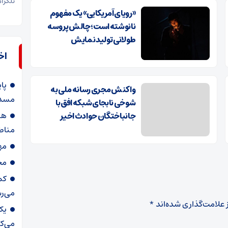
تلگرا
«رویای آمریکایی» یک مفهوم
نانوشته است؛ چالش‌ پروسه
طولانی تولید نمایش
اخ
پا
واکنش مجری رسانه ملی به
مسدو
شوخی نابجای شبکه افق با
هش
جانباختگان حوادث اخیر
مناط
مه
محمد
کم
می‌ر
 علامت‌گذاری شده‌اند
*
می‌ک