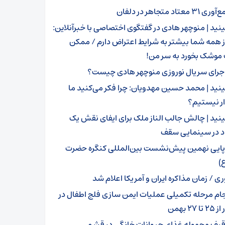
ی ۳۱ معتاد متجاهر در دلفان
ینید | منوچهر هادی در گفتگوی اختصاصی با خبرآنلاین:
 همه شما بیشتر به شرایط اعتراض دارم / ممکن
موشک بخورد به سر من!
جرای سریال نوروزی منوچهر هادی چیست؟
ینید | محمد حسین مهدویان: چرا فکر می‌کنید ما
ار نیستیم؟
ینید | چالش جالب الناز ملک برای ایفای نقش یک
د در سینمایی سقف
پایی نهمین پیش‌نشست بین‌المللی کنگره حضرت
)
ری / زمان مذاکره ایران و آمریکا اعلام شد
جام مرحله تکمیلی عملیات ایمن سازی فلج اطفال در
 ۲۷ بهمن
قیف محموله غذای حیوانات خانگی در قشم