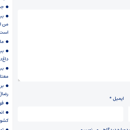
جمع‌آور
بب
من از
است 
ما
بب
داغ‌د
بب
معتا
بر
رضا(ع
ایمیل
*
فو
ان
کشور از ۲۵ تا
تو
ه دوباره دیدگاهی می‌نویسم.