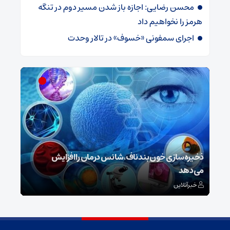
محسن رضایی: اجازه باز شدن مسیر دوم در تنگه
هرمز را نخواهیم داد
اجرای سمفونی «خسوف» در تالار وحدت
ش
ذخیره‌سازی خون بند ناف، شانس درمان را افزایش
می‌دهد
رونم
خبرآنلاین
خبر