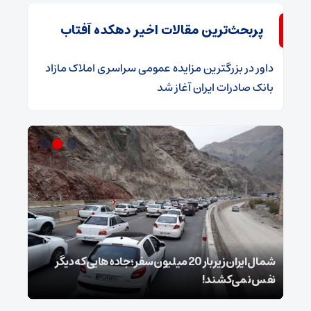
پربحث‌ترین مقالات اخیر دهکده آفتاب
داور
در
​بزرگترین مزایده عمومی سراسری املاک مازاد
بانک صادرات ایران آغاز شد
شمال ایران زیر بار 20 میلیون سفر؛ جاده‌هایی که دیگر
ویسی
نفس نمی‌کشند!
ذوب‌