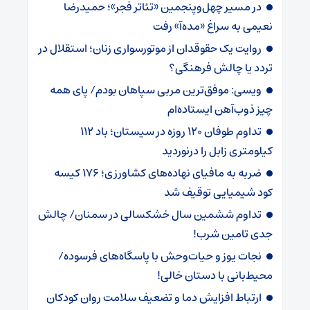
در مسیر چهل‌وپنجمین «تئاتر فجر»؛ حمیدرضا
نعیمی به سراغ «مده‌آ» رفت
روایت یک حقوقدان از موتورسواری زنان؛ استقلال در
تردد یا چالش فرهنگی؟
ویسی: موفق‌ترین مربی سپاهان بودم/ پای همه
چیز ذوب‌آهن ایستاده‌ام
تداوم طوفان 120 روزه در سیستان؛ باد 112
کیلومتری ‌زابل را درنوردید
ضربه ‌به مافیای نهاده‌های کشاورزی؛ 176 کیسه
کود شیمیایی توقیف شد
تداوم ششمین سال خشکسالی در سمنان/ چالش‌
جدی‌ تامین شرب!
نجات یوز و حیات‌وحش با پاسگاه‌های فرسوده/
‌محیط‌بانی با دستان خالی!
ارتباط افزایش دما و تضعیف سلامت روان کودکان