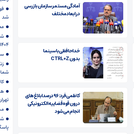
آمادگی مستمر سازمان بازرسی
فوت
در ابعاد مختلف
شد
مح
1404/ هوای پایتخت پاک است
خداحافظی با سینما
سا
بدون CTRL+Z
زن
شمار
کا
هش
کاظمی فرد: ۹۶ درصد ابلاغ‌های
تهران
درون قوه قضاییه الکترونیکی
مس
انجام می‌شود
شه
پاسگ