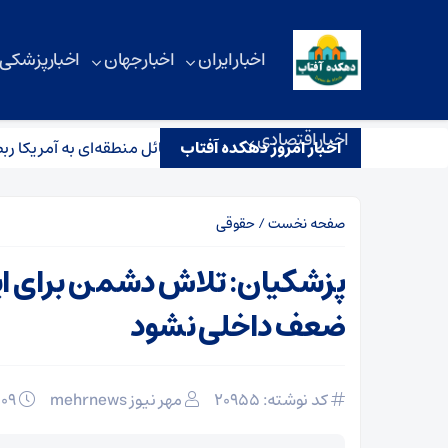
اخبار ایران
اخبار جهان
اخبار پزشکی
اخبار اقتصادی
اخبار امروز دهکده آفتاب
دار کوثری: توانمندی موشکی و مسائل منطقه‌ای به آمریکا ربطی ندارد
صفحه نخست
/
حقوقی
پزشکیان: تلاش دشمن برای ایج
ضعف‌ داخلی نشود
کد نوشته: 20955
مهر نیوز mehrnews
۰۹ بهمن ۱۴۰۴