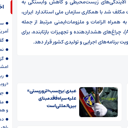
لایندگی‌های زیست‌محیطی و کاهش وابستگی به
اخ
کلف شد با همکاری سازمان ملی استاندارد ایران،
به همراه الزامات و ملزومات‌ایمنی مرتبط از جمله
سر
آمریک
کلاه‌ایمنی استاندارد، سیستم ترمز ضدقفل (ABS)، چراغ‌های هشداردهنده و تجهیزات بازتابنده، برای
گف
یت برنامه‌های اجرایی و تولیدی کشور قرار دهد.
نم
گز
امشب
رب
«روبی
عبدی : برچسب «تروریستی»
جو
علیه سپاه فاقد مبنای
مق
بین‌المللی است
و هم
ده
راهب