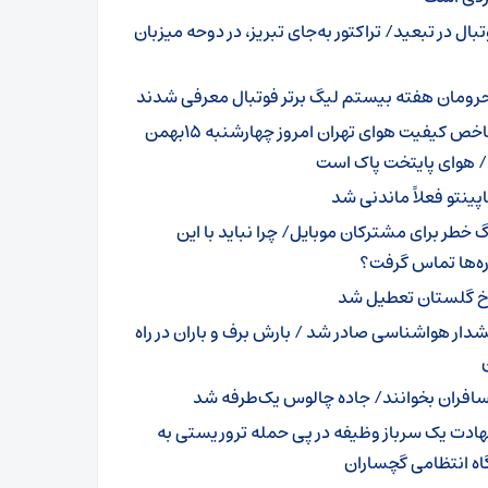
بال در تبعید/ تراکتور به‌جای تبریز، در دوحه میزبان
رومان هفته بیستم لیگ برتر فوتبال معرفی شدند
شاخص کیفیت هوای تهران امروز چهارشنبه 15بهمن
پینتو فعلاً ماندنی شد
گ خطر برای مشترکان موبایل/ چرا نباید با این
ه‌ها تماس گرفت؟
خ گلستان تعطیل شد
دار هواشناسی صادر شد / بارش برف و باران در راه
افران بخوانند/ جاده چالوس یک‌طرفه شد
ادت یک سرباز وظیفه در پی حمله تروریستی به
اه انتظامی گچساران