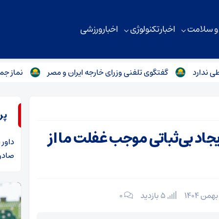
 و سلامت
اخبار تکنولوژی
اخبار ورزشی
گفتگوی تلفنی وزرای خارجه ایران و مصر
نماز جمعه تهران 
پر
اد بی‌ثباتی موجب غفلت ما از
داور
د
صادرا
5 بازدید
۰