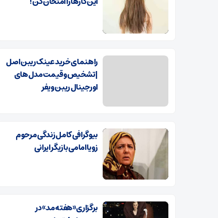
این کارها را امتحان کن!
راهنمای خرید عینک ریبن اصل
| تشخیص و قیمت مدل‌های
اورجینال ریبن ویفر
بیوگرافی کامل زندگی مرحوم
زویا امامی بازیگر ایرانی
برگزاری «هفته مد» در