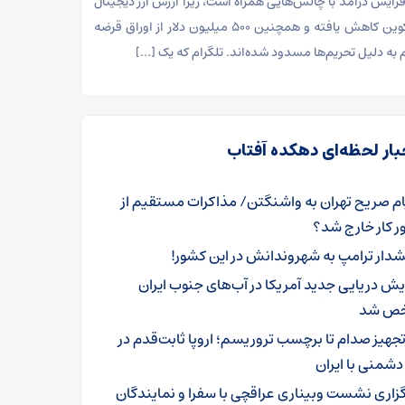
فزایش درآمد با چالش‌هایی همراه است، زیرا ارزش ارز دیجیتال
تون ‌کوین کاهش یافته و همچنین ۵۰۰ میلیون دلار از اوراق قرضه
م به دلیل تحریم‌ها مسدود شده‌اند. تلگرام که یک […]
بار لحظه‌ای دهکده آفتاب
ام صریح تهران به واشنگتن/ مذاکرات مستقیم از
ر کار خارج شد؟
دار ترامپ به شهروندانش در این کشور!
ایش دریایی جدید آمریکا در آب‌های جنوب ایران
ص شد
 تجهیز صدام تا برچسب تروریسم؛ اروپا ثابت‌قدم در
شمنی با ایران
گزاری نشست وبیناری عراقچی با سفرا و نمایندگان