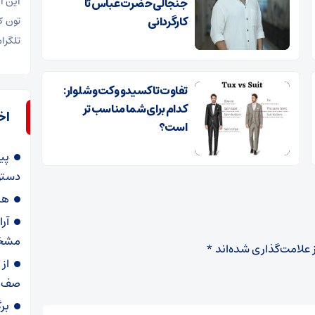
این ا
جنجالی حضرت عباس تا
کارگردانی
تلگرا
تفاوت تاکسیدو و کت و شلوار:
کدام برای شما مناسب تر
اخ
است؟
پی
دستو
هش
آر
مشخ
 علامت‌گذاری شده‌اند
*
از
صف د
بر