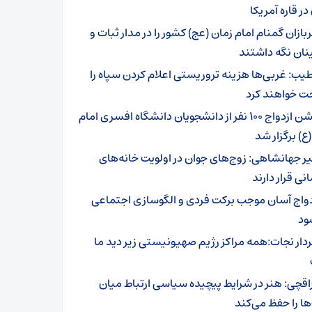
 در قاره آمریکا
بازان گمنام امام زمان (عج) کشور را در مدار ثبات و
نان نگه داشتند
یب: غربی‌ها هزینه‌ تروریستی اعلام کردن سپاه را
خت خواهند کرد
جشن ازدواج ۱۰۰ نفر از دانشجویان دانشگاه افسری امام
ع) برگزار شد
یر جهانشاهی: زوج‌های جوان در اولویت خانه‌های
نی قرار دارند
دواج آسان موجب برکت فردی و الگوسازی اجتماعی
ود
دار نجات:همه مراکز رژیم صهیونیستی زیر دید ما
اقچی: هنر در شرایط پیچیده سیاسی ارتباط میان
ا را حفظ می‌کند