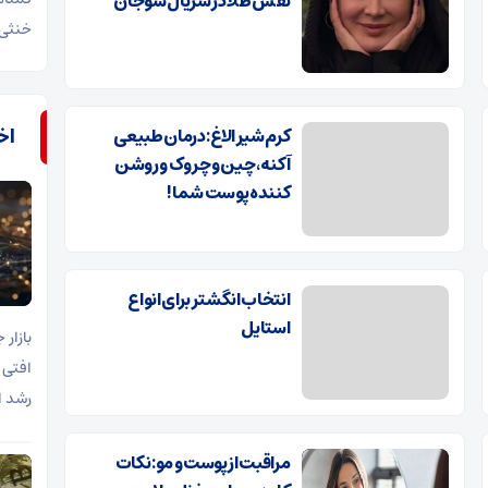
نقش طلا در سریال سوجان
خنثی 
اخب
کرم شیر الاغ: درمان طبیعی
آکنه، چین و چروک و روشن
کننده پوست شما!
انتخاب انگشتر برای انواع
استایل
افتی 
رشد ا
مراقبت از پوست و مو: نکات