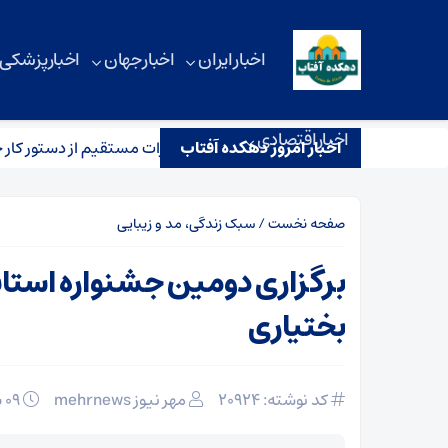
اخبار ایران
اخبار جهان
اخبار پزشکی
اخبار اقتصادی
اخبار امروز دهکده آفتاب
ام صریح تهران به واشنگتن/ مذاکرات مستقیم از دستور کار خارج شد؟
صفحه نخست
/
سبک زندگی، مد و زیبایی
برگزاری دومین جشنواره استا
بختیاری
کد نوشته: 20924
مهر نیوز mehrnews
۰۹ بهمن ۱۴۰۴