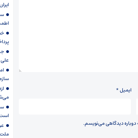
ایران
سر
اطمی
خط
پردا
علی (
ام
سازما
از
ایمیل
*
می‌ش
سر
است
ه دوباره دیدگاهی می‌نویسم.
عر
ملت‌ه