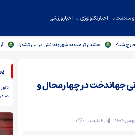
 و سلامت
اخبار تکنولوژی
اخبار ورزشی
هشدار ترامپ به شهروندانش در این کشور!
آرایش دریا
پر
نی جهاندخت در چهارمحال و
داور
د
صادرا
4 بازدید
۰