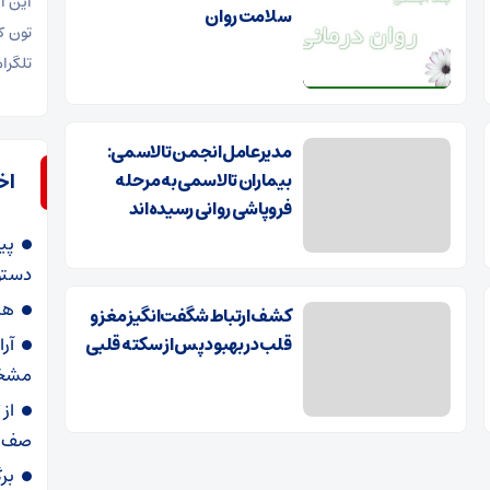
این ا
سلامت روان
تلگرا
مدیرعامل انجمن تالاسمی:
بیماران تالاسمی به مرحله
اخ
فروپاشی روانی رسیده‌اند
پی
دستو
هش
کشف ارتباط شگفت‌انگیز مغز و
قلب در بهبود پس از سکته قلبی
آر
مشخ
از
صف د
بر