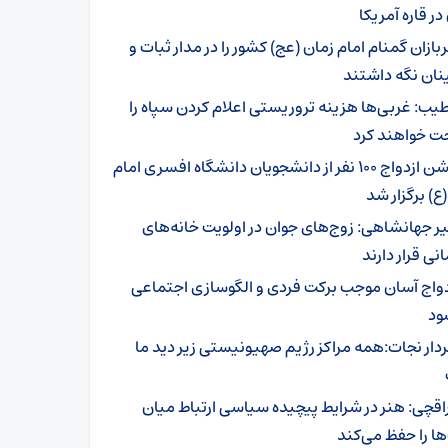
 در قاره آمریکا
بازان گمنام امام زمان (عج) کشور را در مدار ثبات و
نان نگه داشتند
یب: غربی‌ها هزینه‌ تروریستی اعلام کردن سپاه را
خت خواهند کرد
جشن ازدواج ۱۰۰ نفر از دانشجویان دانشگاه افسری امام
ع) برگزار شد
یر جهانشاهی: زوج‌های جوان در اولویت خانه‌های
نی قرار دارند
دواج آسان موجب برکت فردی و الگوسازی اجتماعی
ود
دار نجات:همه مراکز رژیم صهیونیستی زیر دید ما
اقچی: هنر در شرایط پیچیده سیاسی ارتباط میان
ا را حفظ می‌کند