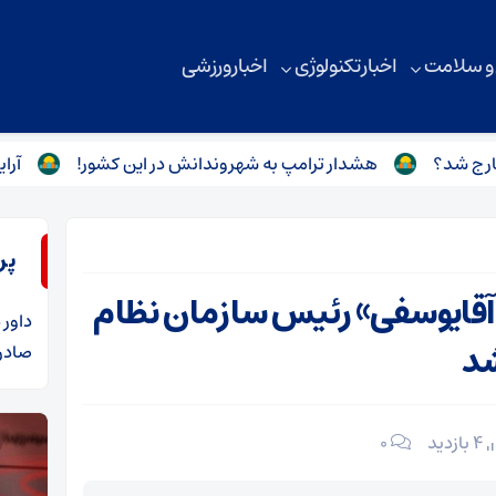
 و سلامت
اخبار تکنولوژی
اخبار ورزشی
هشدار ترامپ به شهروندانش در این کشور!
آرایش دریای
پر
آقایوسفی» رئیس سازمان نظام
داور
د
شد
صادرا
4 بازدید
۰