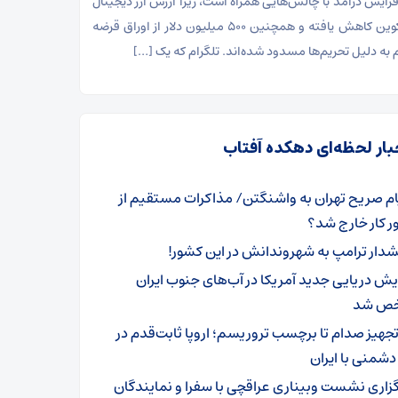
فزایش درآمد با چالش‌هایی همراه است، زیرا ارزش ارز دیجیتال
تون ‌کوین کاهش یافته و همچنین ۵۰۰ میلیون دلار از اوراق قرضه
م به دلیل تحریم‌ها مسدود شده‌اند. تلگرام که یک […]
بار لحظه‌ای دهکده آفتاب
ام صریح تهران به واشنگتن/ مذاکرات مستقیم از
ر کار خارج شد؟
دار ترامپ به شهروندانش در این کشور!
ایش دریایی جدید آمریکا در آب‌های جنوب ایران
ص شد
 تجهیز صدام تا برچسب تروریسم؛ اروپا ثابت‌قدم در
شمنی با ایران
گزاری نشست وبیناری عراقچی با سفرا و نمایندگان