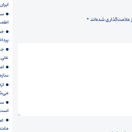
ایران
سر
 علامت‌گذاری شده‌اند
*
اطمی
خط
پردا
علی (
ام
سازما
از
می‌ش
سر
است
عر
ملت‌ه