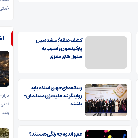
خنثی 
اخب
کشف حلقه گمشده بین
پارکینسون و آسیب به
سلول‌های مغزی
رسانه‌های جهان اسلام باید
روایتگر «عاملیت زن مسلمان»
باشند
افتی 
رشد ا
غم و اندوه چه رنگی هستند؟