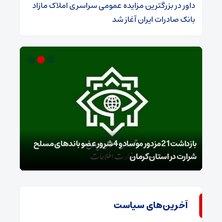
داور
در
​بزرگترین مزایده عمومی سراسری املاک مازاد
بانک صادرات ایران آغاز شد
بازداشت 21مزدور موساد و 4 شرور عضو باندهای مسلح
شرارت در استان کرمان
گروه
آخرین‌های سیاست