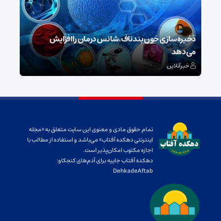
ش
ذخیره‌سازی خون بند ناف، شانس درمان را افزایش
می‌دهد
رونم
خبرآنلاین
خبر
تمام حقوق مادی و معنوی این سایت متعلق به «مجله
اینترنتی دهکده آفتاب» می‌باشد و استفاده از مطالب با
اجازه مکتوب امکان‌پذیر است.
دهکده آفتاب جاییه برای آدم‌های کنجکاو:
DehkadeAftab