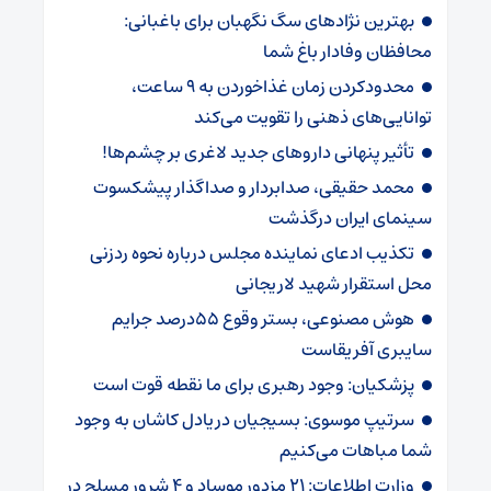
بهترین نژادهای سگ نگهبان برای باغبانی:
محافظان وفادار باغ شما
محدودکردن زمان غذاخوردن به ۹ ساعت،
توانایی‌های ذهنی را تقویت می‌کند
تأثیر پنهانی داروهای جدید لاغری بر چشم‌ها!
محمد حقیقی، صدابردار و صداگذار پیشکسوت
سینمای ایران درگذشت
تکذیب ادعای نماینده مجلس درباره نحوه ردزنی
محل استقرار شهید لاریجانی
هوش مصنوعی، بستر وقوع 55درصد جرایم
سایبری آفریقاست
پزشکیان: وجود رهبری برای ما نقطه قوت است
سرتیپ موسوی: بسیجیان دریادل کاشان به وجود
شما مباهات می‌کنیم
وزارت اطلاعات: ۲۱ مزدور موساد و ۴ شرور مسلح در