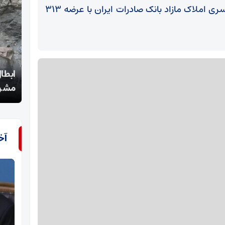
​شرایط شرکت در بزرگترین مزایده عمومی سراسری املاک مازاد بانک صادرات ایران با عرضه ۳۱۳
ابطال 5 هزار مجوز معدنی کاغذی؛ واگذاری معادن
اختص
مشروط شد!
نظام
آخ