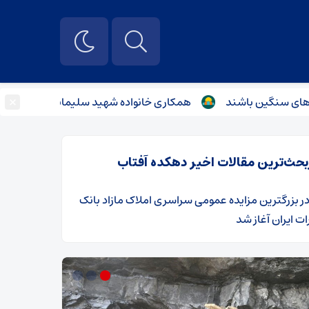
×
گین باشند
همکاری خانواده شهید سلیمانی نبود «کوچ» ساخته
بحث‌ترین مقالات اخیر دهکده آفتاب
ر
​بزرگترین مزایده عمومی سراسری املاک مازاد بانک
ت ایران آغاز شد