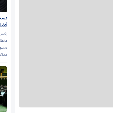
دستو
فضای
رئیس
منطقه
دستور
مذاکر