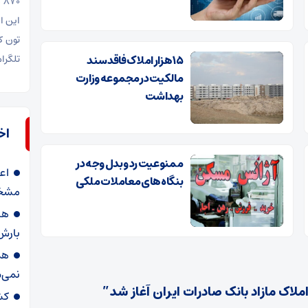
این ا
۱۵ هزار املاک فاقد سند
تلگرا
مالکیت در مجموعه وزارت
بهداشت
اخ
ممنوعیت رد و بدل وجه در
اع
بنگاه‌های معاملات ملکی
مشخص
هش
بارش
هم
نمی‌
لاک مازاد بانک صادرات ایران آغاز شد”
کش