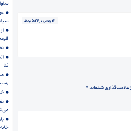
سلول
عو
سیاس
۱۳ بهمن در ۵:۲۴ ب.ظ
از
قیمت
نخ
ثنا
من
رسید
 علامت‌گذاری شده‌اند
*
خدا
نق
می‌ش
با
خانه