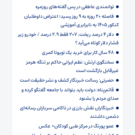
توانمندی عاطفی در پس گفته‌های روزمره
فاصله ۲۰ روزه به ۹ روز رسید؛ اعتراض داوطلبان
کنکور ۱۴۰۵ به نابرابری آموزشی
دلار ۴ درصد ریخت، ۲۰۷ فقط ۲.۹ درصد / خودرو زیر
فشار دلار کوتاه می‌آید؟
۴۸ سال کار برای خرید یک تویوتا کمری
سخنگوی ارتش: نظم ایرانی حاکم بر تنگه هرمز
غیرقابل بازگشت است
حضرتی: رسالت خبرنگار کشف و نشر حقیقت است
قائم‌پناه: دولت باید بتواند با جامعه گفتگو کرده و
صدای مردم را بشنود
خبرنگاران نقش بارزی در ناکامی سربازان رسانه‌ای
دشمن داشتند
عمو پورنگ در مرکز طبی کودکان+ عکس