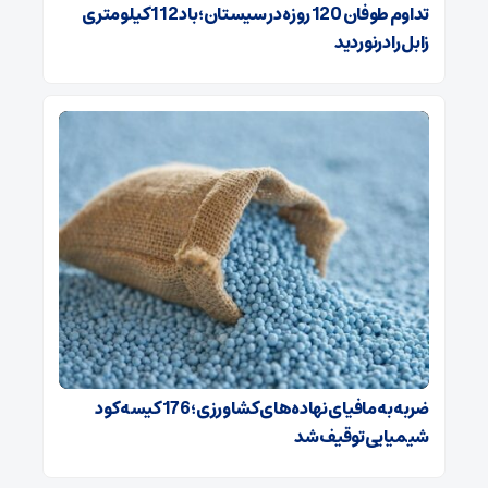
تداوم طوفان 120 روزه در سیستان؛ باد 112 کیلومتری
‌زابل را درنوردید
ضربه ‌به مافیای نهاده‌های کشاورزی؛ 176 کیسه کود
شیمیایی توقیف شد