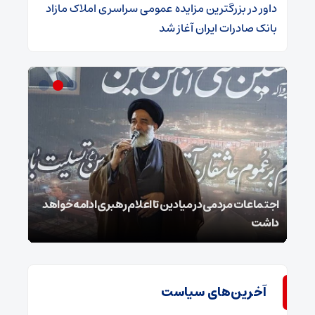
داور
در
​بزرگترین مزایده عمومی سراسری املاک مازاد
بانک صادرات ایران آغاز شد
ر
اجتماعات مردمی در میادین تا اعلام رهبری ادامه خواهد
استا
داشت
و هی
آخرین‌های سیاست