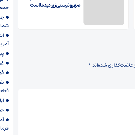
صهیونیستی زیر دید ما است
جمعه
جز
شمار
آمریک
پی
غر
 علامت‌گذاری شده‌اند
*
فو
تغ
قطعی
ای
حض
آم
فرمان