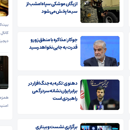
از یگان موشکی سپاه امشب از
سیما پخش می‌شود
جوکار: مذاکره با منطق زور و
دیجیت
قدرت به جایی نخواهد رسید
دهنوی: تکیه به جنگ افزار در
برابر ایران نشانه سردرگمی
همزما
راهبردی است
امنیت ملی 
برگزاری نشست وبیناری