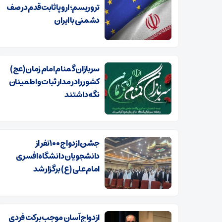
تروریسم؛ اروپا ثابت‌قدم در صف
دشمنی با ایران
سربازان گمنام امام زمان (عج)
کشور را در مدار ثبات و اطمینان
نگه داشتند
جشن ازدواج ۱۰۰ نفر از
دانشجویان دانشگاه افسری
امام علی (ع) برگزار شد
ازدواج آسان موجب برکت فردی