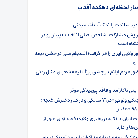
بار لحظه‌ای دهکده آفتاب
دید سلامت با نمک آب آشامیدنی
زایش مشارکت، شاخص اصلی انتخابات پیش‌رو در
نشاه است
ر ولایی ایران را فرا گرفت؛ انسجام ملی در جشن نیمه
ن
ور مردم ایلام در جشن بزرگ نیمه شعبان مثال زدنی
ایتی ناکارآمد و فاقد پیچیدگی موثر
«چنگیز وثوقی» در 71 سالگی و در کنار دخترش غنچه؛
س
 ایران با تکیه بر رهبری ولایت فقیه توان عبور از
ها را دارد
ی/ خبر مهم درباره مذاکرات ایران و آمریکا در روز