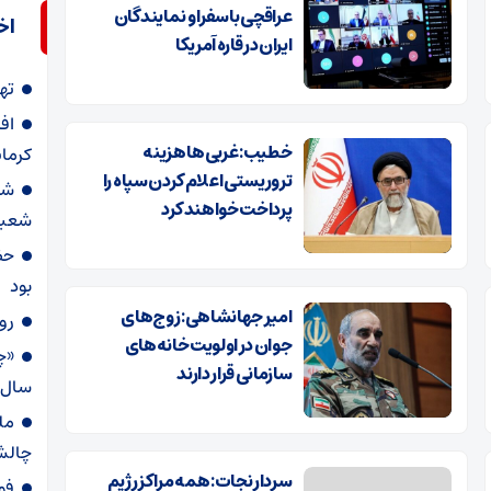
عراقچی با سفرا و نمایندگان
اخ
ایران در قاره آمریکا
ته
اف
خطیب: غربی‌ها هزینه‌
کرما
تروریستی اعلام کردن سپاه را
شو
پرداخت خواهند کرد
شعبا
حض
بود
امیر جهانشاهی: زوج‌های
رو
جوان در اولویت خانه‌های
سازمانی قرار دارند
سال 98 +عک
ملت
چالش‌
سردار نجات:همه مراکز رژیم
فور