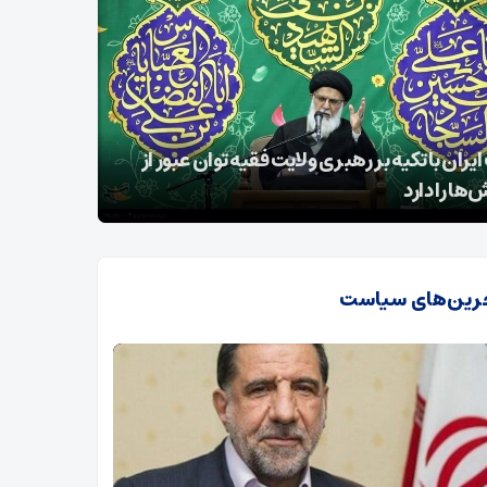
شعبان نماد امتداد امامت و مسئولیت‌آفرینی در
زل
خ اسلام است
لرزاند
رین‌های سیاست