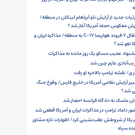
ئیات جدید از آرایش ناو آبراهام لینکلن در منطقه/
ش معکوس حمله آمریکا آغاز شد؟
انتقال ۷ فروند هواپیما C-۱۷ به منطقه/ مذاکره ایران و
ا لغو شد؟
شنهاد عجیب مسکو یک روز مانده به مذاکرات
یب‌آبادی عازم چین شد
ری/ نقشه ترامپ بالاخره لو رفت
ییر آرایش نظامی آمریکا در خلیج فارس/ وقوع جنگ
 شد؟
لان ماسک به دادگاه فرانسه احضار شد
ور داماد ترامپ در مذاکرات ایران و آمریکا قطعی شد
ریکا از شروطش عقب‌نشینی کرد/ اظهارات تازه مشاور
ده سپاه