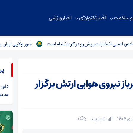
 و سلامت
اخبار تکنولوژی
اخبار ورزشی
نتخابات پیش‌رو در کرمانشاه است
شور ولایی ایران را فرا گر
پر
 نیروی هوایی ارتش برگزار
داور
د
صادرا
5 بازدید
۰