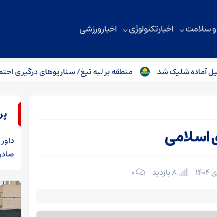
 و سلامت
اخبار تکنولوژی
اخبار ورزشی
ده شلیک شد
منطقه بر لبه تیغ/ سناریو‌های درگیری احتمالی میان 
پر
 اسلامی
داور
د
صادرا
8 بازدید
۰