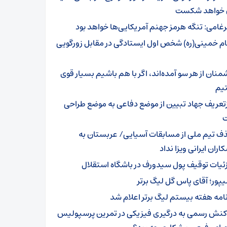
ن خواهد شکست
غامی: تنگه هرمز جهنم آمریکایی‌ها خواهد بود
ام خمینی(ره) شخص اول ایستادگی در مقابل زورگویی
منان از هر سو آمده‌اند، اگر با هم باشیم بسیار قوی
یم
زتعریف جهاد تبیین از موضع دفاعی به موضع طراحی
ت
ف تیم ملی از مسابقات آسیایی/ عربستان به
اران ایرانی ویزا نداد
ئیات توقیف پول سیدورف در باشگاه استقلال
یپور؛ آقای پاس گل لیگ برتر
نامه هفته بیستم لیگ برتر اعلام شد
کنش رسمی به درگیری فیزیکی در تمرین پرسپولیس