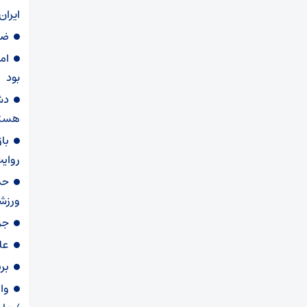
ایرا
ضر
ام
بود
دش
هست
با
روای
حذ
ورزشک
جز
عل
بر
وا