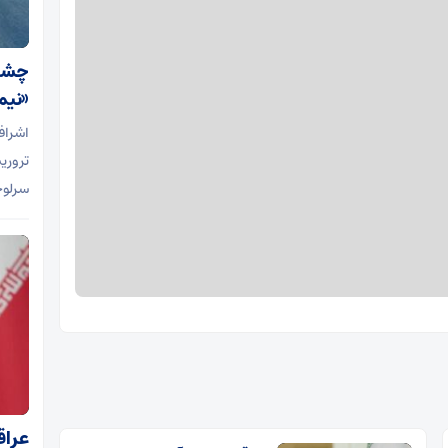
چشما
«نیم
اشراف
تروری
سرلوح
عراق