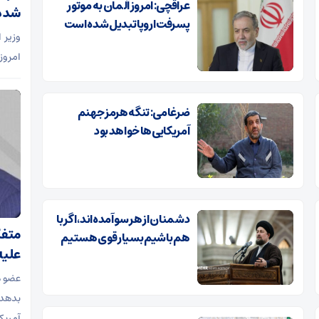
عراقچی: امروز آلمان به موتور
شده
پسرفت اروپا تبدیل شده است
وزیر 
امروز
ضرغامی: تنگه هرمز جهنم
آمریکایی‌ها خواهد بود
دشمنان از هر سو آمده‌اند، اگر با
متفک
هم باشیم بسیار قوی هستیم
علیه
عضو ه
بدهد 
آمریک