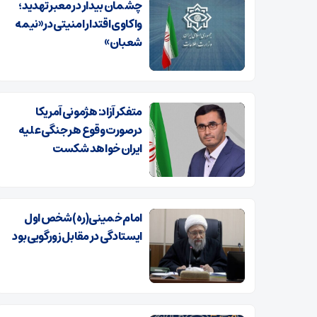
چشمان بیدار در معبر تهدید؛
واکاوی اقتدار امنیتی در «نیمه
شعبان»
متفکر آزاد: هژمونی آمریکا
درصورت وقوع هر جنگی علیه
ایران خواهد شکست
امام خمینی(ره) شخص اول
ایستادگی در مقابل زورگویی بود