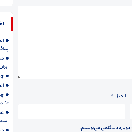
اخ
اع
پداف
من
ایران
چر
اع
چش
ایمیل
*
«نیم
عر
است
ه دوباره دیدگاهی می‌نویسم.
مت