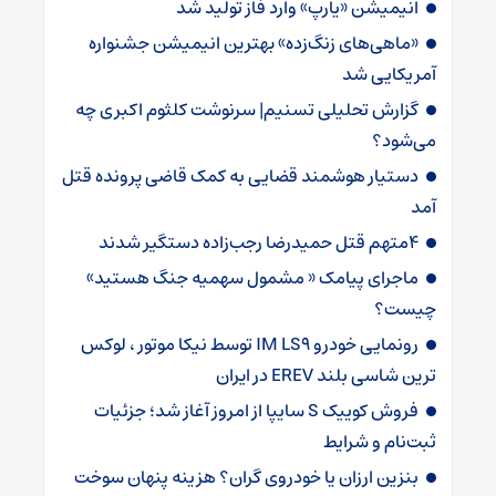
انیمیشن «یارپ» وارد فاز تولید شد
«ماهی‌های زنگ‌زده» بهترین انیمیشن جشنواره
آمریکایی شد
گزارش تحلیلی تسنیم| سرنوشت کلثوم اکبری چه
می‌شود؟
دستیار هوشمند قضایی به کمک قاضی پرونده قتل
آمد
4متهم قتل حمیدرضا رجب‌زاده دستگیر شدند
ماجرای پیامک « مشمول سهمیه جنگ هستید»
چیست؟
رونمایی خودرو IM LS9 توسط نیکا موتور ، لوکس
ترین شاسی بلند EREV در ایران
فروش کوییک S سایپا از امروز آغاز شد؛ جزئیات
ثبت‌نام و شرایط
بنزین ارزان یا خودروی گران؟ هزینه پنهان سوخت