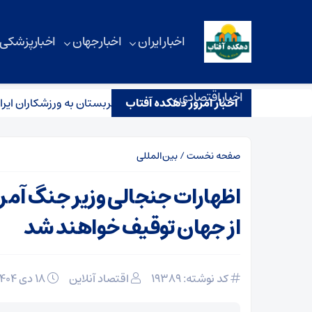
اخبار ایران
اخبار جهان
اخبار پزشکی
اخبار اقتصادی
اخبار امروز دهکده آفتاب
ف تیم ملی از مسابقات آسیایی/ عربستان به ورزشکاران ایرانی ویزا ندا
صفحه نخست
/
بین‌المللی
اظهارات جنجالی وزیر جنگ آمری
از جهان توقیف خواهند شد
کد نوشته: 19389
اقتصاد آنلاین
۱۸ دی ۱۴۰۴