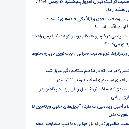
وضعیت ترافیک تهران امروز پنجشنبه ۱۶ بهمن ۱۴۰۴ /
 هشدار داد
رین وضعیت جوی و ترافیکی جاده‌های کشور /
گان مراقب باشند!
ات ایمنی در خودرو هنگام برف و کولاک / پلیس راه چه
‌ای می‌کند؟
زار رمزارزها در وضعیت بحرانی / بیت‌کوین دوباره سقوط
یس» درامی که در تلاطم شتاب‌زدگی غرق شد
ز اجرای «رستم و اسفندیار» در تئاتر شهر
مستندی که ساختش ۶ سال زمان برد؛ جایگاه نور در
ی ایرانی
کدام آجیل ویتامین ب دارد؟ آجیل‌های حاوی ویتامین B
تقویت بدن
جید مظفری» در اوایل جوانی و با تیپ متفاوت؛ دهه