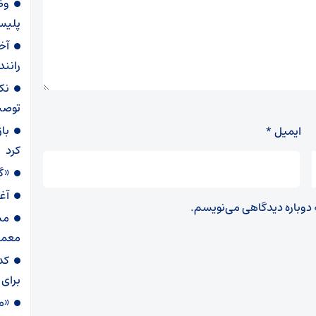
پلیس
آخ
رانند
نک
توصیه
با
ایمیل
*
کرد
«گ
آغا
ه دوباره دیدگاهی می‌نویسم.
معمار
برای 
«م