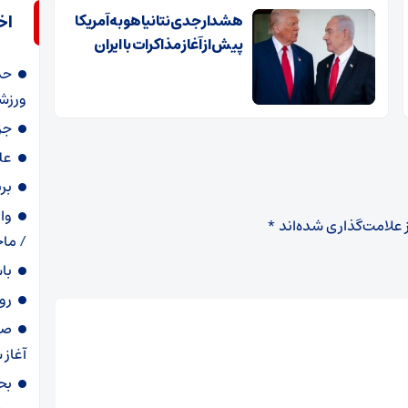
هشدار جدی نتانیاهو به آمریکا
اخ
پیش از آغاز مذاکرات با ایران
حذ
ورزشک
جز
عل
بر
وا
 علامت‌گذاری شده‌اند
*
/ ماج
با
رو
صد
آغاز 
بح