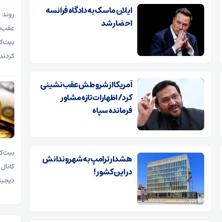
ایلان ماسک به دادگاه فرانسه
روند 
احضار شد
بیت‌ک
کردند
آمریکا از شروطش عقب‌نشینی
کرد/ اظهارات تازه مشاور
فرمانده سپاه
هشدار ترامپ به شهروندانش
در این کشور!
دیجیت