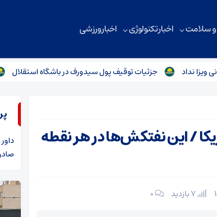
 و سلامت
اخبار تکنولوژی
اخبار ورزشی
د
جزئیات توقیف پول سیدورف در باشگاه استقلال
علیپور
پر
کا / این نفتکش‌ها در هر نقطه
داور
د
صادرا
7 بازدید
۰