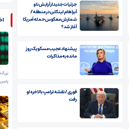
جزئیات جدید از آرایش ناو
آبراهام لینکلن در منطقه/
شمارش معکوس حمله آمریکا
اخب
آغاز شد؟
پیشنهاد عجیب مسکو یک روز
مانده به مذاکرات
بزرگ‌
پایین‌ترین سطح ۱۵ ما
فوری/ نقشه ترامپ بالاخره لو
رفت