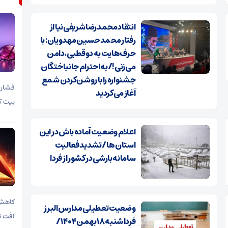
انتقاد محمدرضا شریفی‌نیا از
رفتار محمدحسین مهدویان: با
حرف‌هایت به دوقطبی، دامن
می‌زنی!/به احترام جانباختگان
جشنواره را با روشن‌کردن شمع
فشار 
آغاز می‌کردید
بیت ک
اعلام وضعیت آماده باش در این
استان ها/ تشدید فعالیت
سامانه بارشی در کشور از فردا
کاهش 
وضعیت تعطیلی مدارس البرز
افت ت
فردا شنبه ۱۸ بهمن ۱۴۰۴ /