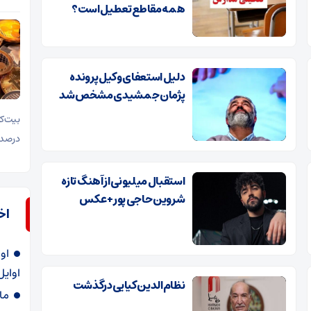
همه مقاطع تعطیل است؟
دلیل استعفای وکیل پرونده
پژمان جمشیدی مشخص شد
درصد افت 
استقبال میلیونی از آهنگ تازه
شروین حاجی پور+ عکس
اخ
او
اوایل
نظام‌الدین کیایی درگذشت
ماجرا