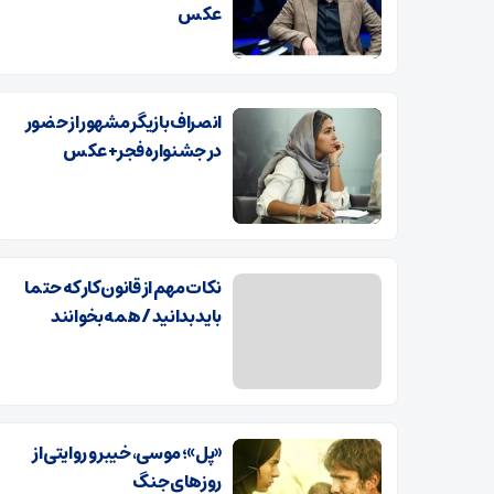
عکس
انصراف بازیگر مشهور از حضور
در جشنواره فجر+ عکس
نکات مهم از قانون کار که حتما
باید بدانید / همه بخوانند
«پل»؛ موسی، خیبر و روایتی از
روزهای جنگ