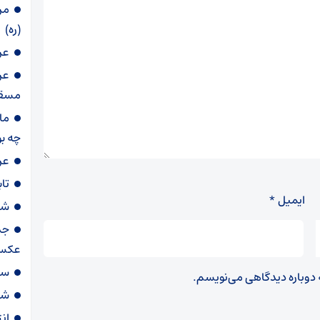
مر
(ره)
عر
عر
مسقط
ما
چه ب
عر
تابع IFERROR در اکسل | آ
ایمیل
*
شر
جد
عکس
ست
ه دوباره دیدگاهی می‌نویسم.
شا