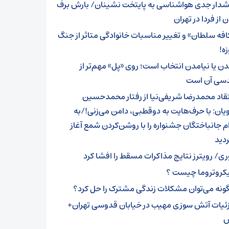
دار جدی هواشناسی به پایتخت نشینان/ بارش برف
ن از فردا در تهران
افه سلطان» و تغییر مناسبات خانوادگی متاثر از جنگ
دن یا نیامدن انتخاب است؛ روی «پل» مهم‌تر از
سی آن است
تقاد محمدرضا شریفی‌نیا از رفتار محمدحسین
ان: با حرف‌هایت به دوقطبی، دامن می‌زنی!/به
م جانباختگان جشنواره را با روشن‌کردن شمع آغاز
دید
ری/ رویترز نتایج مذاکرات مسقط را افشا کرد
کروتروما چیست ؟
ونه می‌توان مشکلات زندگی مشترک را حل کرد؟
ئیات آتش سوزی مهیب در خیابان قدوسی تهران+