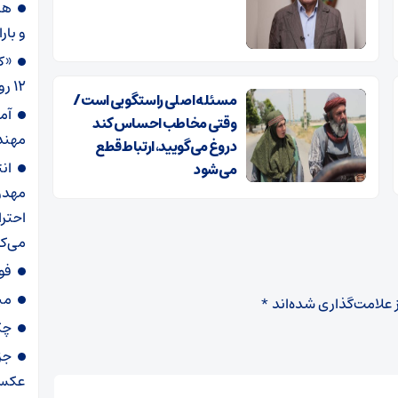
هش
و بارا
«ک
۱۲ روزه!
مسئله اصلی راستگویی است/
آم
وقتی مخاطب احساس کند
مهند
دروغ می‌گویید، ارتباط قطع
ان
می‌شود
مهدوی
احترا
می‌کر
فو
می
 علامت‌گذاری شده‌اند
*
چگ
جز
عکس