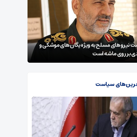
خسارت 196 میلیارد و 730 میلیون ریالی در
نیمه‌شعبان؛
اشات اخیر به اردبیل
ظهور
رین‌های سیاست