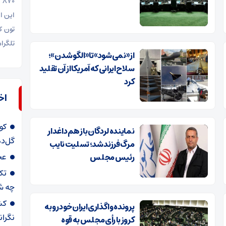
این ا
تلگرا
از «نمی‌شود» تا «الگو شدن»؛
سلاح ایرانی که آمریکا از آن تقلید
کرد
اخ
کو
نماینده لردگان باز هم داغدار
گل‌د
مرگ فرزند شد؛ تسلیت نایب
عج
رئیس مجلس
چه ش
کش
پرونده واگذاری ایران‌خودرو به
نگران
کروز با رأی مجلس به قوه