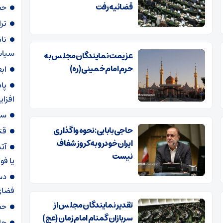
قضائیه رفت
حض
تر
نا
سیاس
عزیمت نمایندگان مجلس به
حرم امام خمینی (ره)
اب
افزا
سقو
حاجی‌بابایی: نحوه واگذاری
قت
ایران خودرو به کروز شفاف
آت
نیست
یا ف
دس
فضای 
تقدیر نمایندگان مجلس از
حض
سربازان گمنام امام زمان (عج)
حا