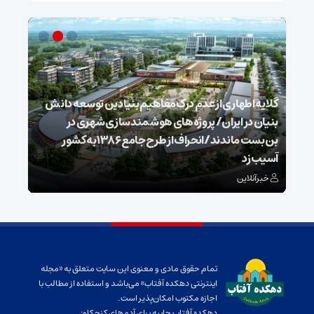
گلایه اطهاری از عدم درک مفاهیم بنیادین توسعه دانش
بنیان در ایران/ پروژه‌های هوشمندسازی شهری در
بن‌بست ماندند/انحراف از طرح جامع ۱۳۸۶ به کشور
ذخیر
آسیب زد
می‌
خبرآنلاین
خبر
تمام حقوق مادی و معنوی این سایت متعلق به «مجله
اینترنتی دهکده آفتاب» می‌باشد و استفاده از مطالب با
اجازه مکتوب امکان‌پذیر است.
دهکده آفتاب جاییه برای آدم‌های کنجکاو: