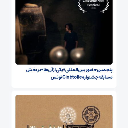
پنجمین حضور بین‌المللی «یکی از آن‌ها» در بخش
مسابقه جشنواره Cinétoile تونس