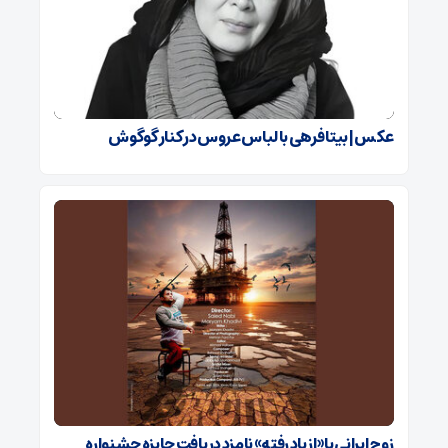
عکس | بیتا فرهی با لباس عروس در کنار گوگوش
زوج ایرانی با «از یاد رفته» نامزد دریافت جایزه جشنواره