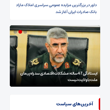
داور
در
​بزرگترین مزایده عمومی سراسری املاک مازاد
بانک صادرات ایران آغاز شد
ایستادگی 47 ساله؛ مشکلات اقتصادی سد راه پیمان
فهرس
ملت با ولایت نیست
فرسو
آخرین‌های سیاست