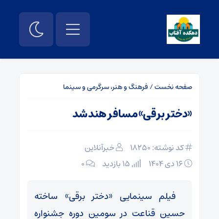
صفحه نخست
/
فرهنگ و هنر، سرگرمی و سینما
«دختر برقی» مسافر هند شد
کد نوشته: 18250
خبرآنلاین
۱۶ دی ۱۴۰۴
15 بازدید
۰
فیلم سینمایی «دختر برقی» ساخته
حسین قناعت در سومین دوره جشنواره