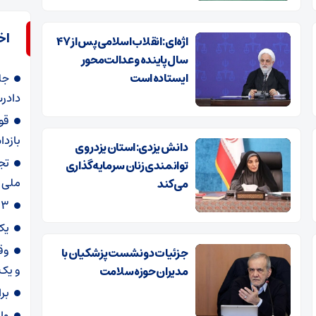
اخ
اژه‌ای: انقلاب اسلامی پس از ۴۷
سال پاینده و عدالت‌محور
ایستاده است
دادرس
قو
بازد
دانش یزدی: استان یزد روی
تج
توانمندی زنان سرمایه‌گذاری
ملی 
می‌کند
۳ بیمارستان در شمال‌ غرب کشور احداث می شود
یک
وق
جزئیات دو نشست پزشکیان با
و یک
مدیران حوزه سلامت
بر
وا