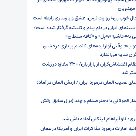
 مهدویان
ال خوب زن» روایت ترس، عشق و بازسازی رابطه است
ا سینمای ایران در دام پیام و کلیشه گرفتار شده است/
ی به«حاشیه»،«پل» و «کافه سلطان»
واب»؛ وقتی آوار ایده‌های ناتمام بر بازی‌ درخشان
ران سایه می‌اندازد
انتقام اغتشاش‌گران از بازاریان/ 430 مغازه در رشت
تر شد
عای عجیب آلمان درمورد ایران / ارتش آلمان در آماده
دار الجولانی با دختر صدام و چند ژنرال سابق ارتش
ری/ ناو آبراهام لینکلن آماده باش شد
نیه امارات درمورد مذاکرات ایران و آمریکا در عمان