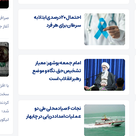
احتمال ۲۰ درصدی ابتلا به
سرطان برای هر فرد
آغاز 
امام جمعه بوشهر: معیار
تشخیص حق، نگاه و موضع
رهبر انقلاب است
با اف
سخت‌گ
کردند
نجات ۶ صیاد محلی طی دو
شد؛ 
عملیات امداد دریایی در چابهار
لیکوی