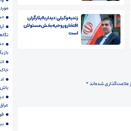
مورد
«ح
زندیه وکیلی: دیدار با ایثارگران
افتخار و روحیه بخش مسئولان
آی
است
نگاه
«خ
بازیگ
خاکس
اد
 علامت‌گذاری شده‌اند
*
باش
دی
عراق
فو
بیا