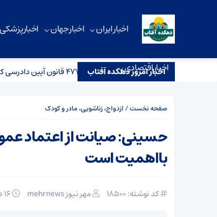
اخبار ایران
اخبار جهان
اخبار پزشکی
اخبار اقتصادی
ات رسیدگی به پرونده‌های ماده ۴۷۷ قانون آیین دادرسی کیفری برگزار شود
اخبار امروز دهکده آفتاب
صفحه نخست
/
ازدواج، زناشویی، مادر و کودک
حسینی: صیانت از اعتماد عمو
بااهمیت است
کد نوشته: 18500
مهر نیوز mehrnews
۱۶ دی ۱۴۰۴