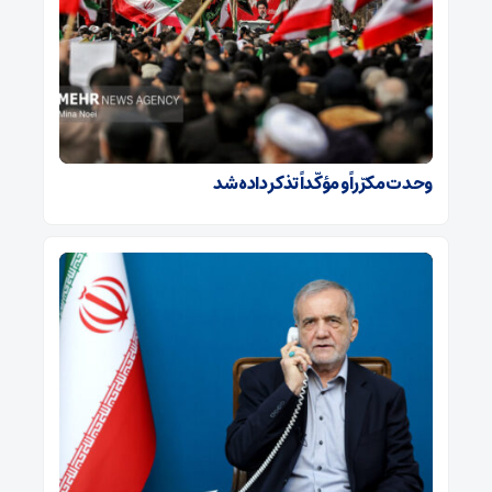
وحدت مکرّراً و مؤکّداً تذکر داده شد