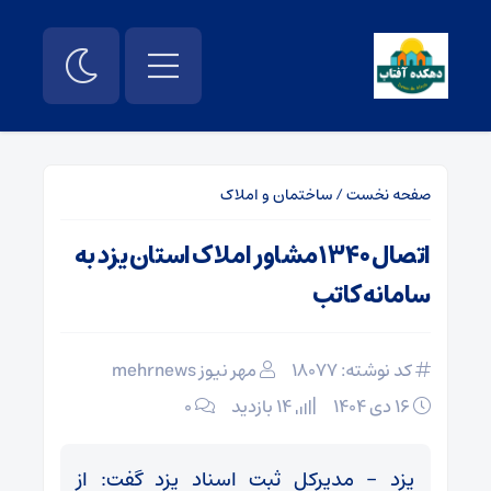
صفحه نخست
/
ساختمان و املاک
اتصال ۱۳۴۰ مشاور املاک استان یزد به
سامانه کاتب
کد نوشته: 18077
مهر نیوز mehrnews
۱۶ دی ۱۴۰۴
14 بازدید
۰
یزد – مدیرکل ثبت اسناد یزد گفت: از