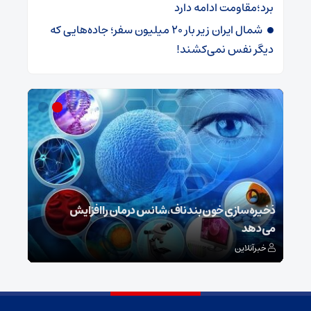
برد؛مقاومت ادامه دارد
شمال ایران زیر بار 20 میلیون سفر؛ جاده‌هایی که
دیگر نفس نمی‌کشند!
ش
ذخیره‌سازی خون بند ناف، شانس درمان را افزایش
می‌دهد
رونم
خبرآنلاین
خبر