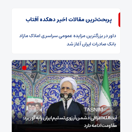
پربحث‌ترین مقالات اخیر دهکده آفتاب
داور
در
​بزرگترین مزایده عمومی سراسری املاک مازاد
بانک صادرات ایران آغاز شد
ل
آیت‌الله اعرافی:دشمن آرزوی تسلیم ایران را به گور برد؛
مقاومت ادامه دارد
نفس