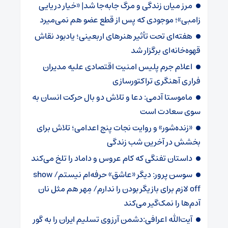
مرز میان زندگی و مرگ جابه‌جا شد| «خیار دریایی
زامبی»؛ موجودی که پس از قطع عضو هم نمی‌میرد
هفته‌ای تحت تأثیر هنرهای اربعینی؛ یادبود نقاش
قهوه‌خانه‌ای برگزار شد
اعلام جرم پلیس امنیت اقتصادی علیه مدیران
فراری آهنگری تراکتورسازی
ماموستا آدمی: دعا و تلاش دو بال حرکت انسان به
سوی سعادت است
«زنده‌شور» و روایت نجات پنج اعدامی؛ تلاش برای
بخشش در آخرین شب زندگی
داستان تفنگی که کام عروس و داماد را تلخ می‌کند
سوسن پرور: دیگر «عاشق» حرفه‌ام نیستم/ show
off لازم برای بازیگر بودن را ندارم/ مِهر هم مثل نان
آدم‌ها را نمک‌گیر می‌کند
آیت‌الله اعرافی:دشمن آرزوی تسلیم ایران را به گور