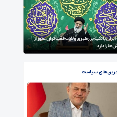
شعبان نماد امتداد امامت و مسئولیت‌آفرینی در
زل
خ اسلام است
لرزاند
رین‌های سیاست