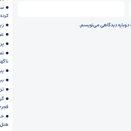
سر
کرده
ه دوباره دیدگاهی می‌نویسم.
زی
عر
پرچ
تص
ناگه
پی
بی
ترافیک
گر
فجر+
خب
هتل‌ها با ۵۰ درصد