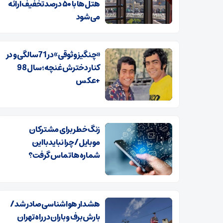
هتل‌ها با ۵۰ درصد تخفیف ارائه
می‌شود
«چنگیز وثوقی» در 71 سالگی و در
کنار دخترش غنچه؛ سال 98
+عکس
زنگ خطر برای مشترکان
موبایل/ چرا نباید با این
شماره‌ها تماس گرفت؟
هشدار هواشناسی صادر شد /
بارش برف و باران در راه تهران