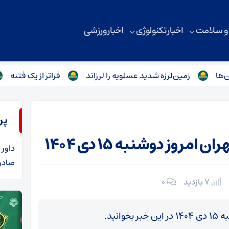
 و سلامت
اخبار تکنولوژی
اخبار ورزشی
زمین‌لرزه شدید عسلویه را لرزاند
فراتر از یک فتنه
گفت‌و
پر
مروز دوشنبه ۱۵ دی ۱۴۰۴
داور
د
صادرا
7 بازدید
۰
نید.