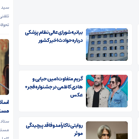
سید ع
تلفنی
تحولا
بیانیه شورای عالی نظام پزشکی
درباره حوادث اخیر کشور
گریم متفاوت امین حیایی و
هادی کاظمی در جشنواره فجر+
عکس
اسلا
مستق
ستاد 
روایتی ناکارآمد و فاقد پیچیدگی
مستقل
موثر
کامل 