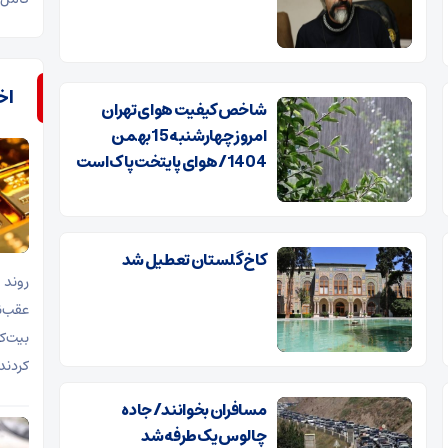
اخب
شاخص کیفیت هوای تهران
امروز چهارشنبه 15بهمن
1404/ هوای پایتخت پاک است
کاخ گلستان تعطیل شد
روند 
بیت‌ک
کردند
مسافران بخوانند/ جاده
چالوس یک‌طرفه شد