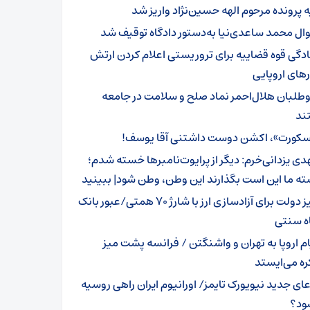
ه پرونده مرحوم الهه حسین‌نژاد واریز شد
وال محمد ساعدی‌نیا به‌دستور دادگاه توقیف شد
ادگی قوه قضاییه برای تروریستی اعلام کردن ارتش
های اروپایی
وطلبان هلال‌احمر نماد صلح و سلامت در جامعه
ند
سکورت»، اکشن دوست داشتنی آقا یوسف!
دی یزدانی‌خرم: دیگر از پرایوت‌نامبرها خسته شدم؛
ه ما این است بگذارند این وطن، وطن شود| ببینید
خیز دولت برای آزادسازی ارز با شارژ 70 همتی/عبور بانک
اه سنتی
ام اروپا به تهران و واشنگتن / فرانسه پشت میز
ره می‌ایستد
عای جدید نیویورک تایمز/ اورانیوم ایران راهی روسیه
ود؟