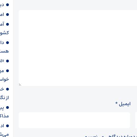
دی
ام
آم
کشور
دا
هست
«ا
مه
خواست
از نگ
ایمیل
*
پی
مذاک
اد
می‌ش
ه دوباره دیدگاهی می‌نویسم.