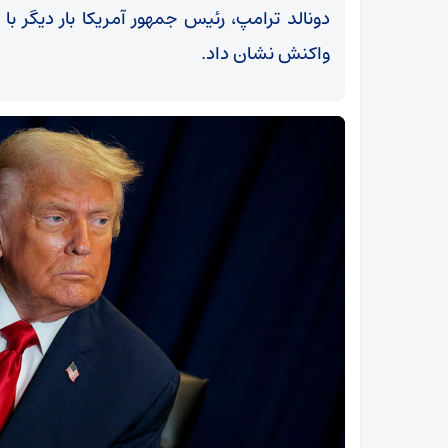
دونالد ترامپ، رئیس جمهور آمریکا بار دیگر با 
واکنش نشان داد.
اختصاصی|صداهای انفجار در سنندج ناشی از تمرینات
نظامی است