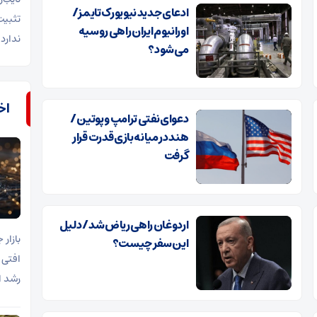
ادعای جدید نیویورک تایمز/
تثبیت
اورانیوم ایران راهی روسیه
ندارد.
می‌شود؟
اخب
دعوای نفتی ترامپ و پوتین /
هند در میانه بازی قدرت قرار
گرفت
اردوغان راهی ریاض شد/ دلیل
این سفر چیست؟
افتی 
رشد ا