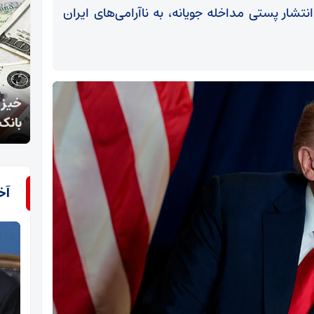
انتشار پستی مداخله جویانه، به ناآرامی‌های ایران
خیز دولت برای آزادسازی ارز با شارژ 70 همتی/عبور
بانک از نگاه سنتی
مشرو
آخ