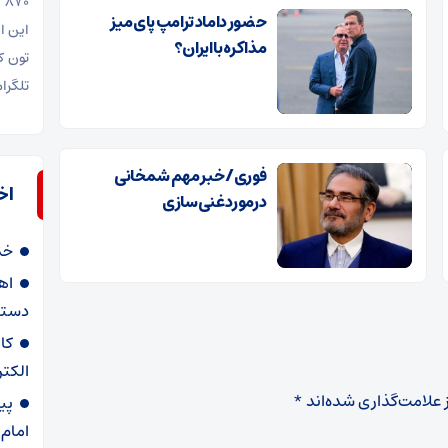
حضور داماد ترامپ پای میز
این ا
مذاکره با ایران؟
تلگرا
فوری/ خبر مهم شمخانی
اخ
درمورد غنی‌سازی
خدا
اه
دستگا
الکتر
 علامت‌گذاری شده‌اند
*
پی
امام 