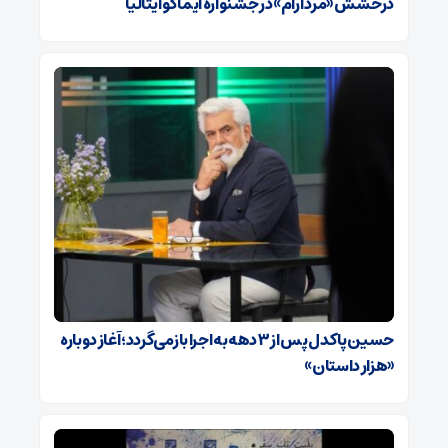
درخشش «مرد آرام» در جشنواره ایماگو ایتالیا
حسین پاکدل پس از ۳ دهه به اجرا بازمی‌گردد؛ آغاز دوباره
«هزار داستان»