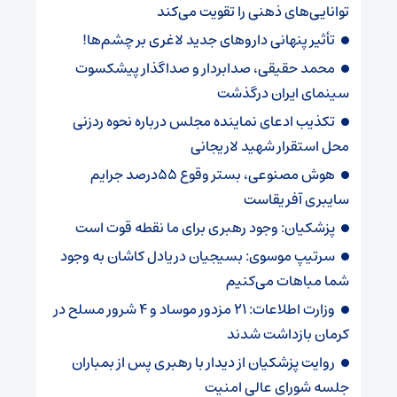
توانایی‌های ذهنی را تقویت می‌کند
تأثیر پنهانی داروهای جدید لاغری بر چشم‌ها!
محمد حقیقی، صدابردار و صداگذار پیشکسوت
سینمای ایران درگذشت
تکذیب ادعای نماینده مجلس درباره نحوه ردزنی
محل استقرار شهید لاریجانی
هوش مصنوعی، بستر وقوع 55درصد جرایم
سایبری آفریقاست
پزشکیان: وجود رهبری برای ما نقطه قوت است
سرتیپ موسوی: بسیجیان دریادل کاشان به وجود
شما مباهات می‌کنیم
وزارت اطلاعات: ۲۱ مزدور موساد و ۴ شرور مسلح در
کرمان بازداشت شدند
روایت پزشکیان از دیدار با رهبری پس از بمباران
جلسه شورای عالی امنیت