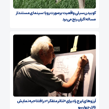
کوبیدن سیلی واقعیت برصورت رویا؛ سینمای مستند از
مساله اکران رنج می‌برد
آرزوهای ایرج راد برای «تئاتر متفکر» در افتتاحیه نمایش
تالار چهارسو