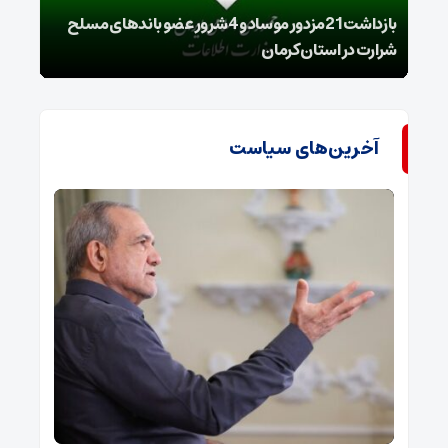
بازداشت 21مزدور موساد و 4 شرور عضو باندهای مسلح
شرارت در استان کرمان
گروه
آخرین‌های سیاست