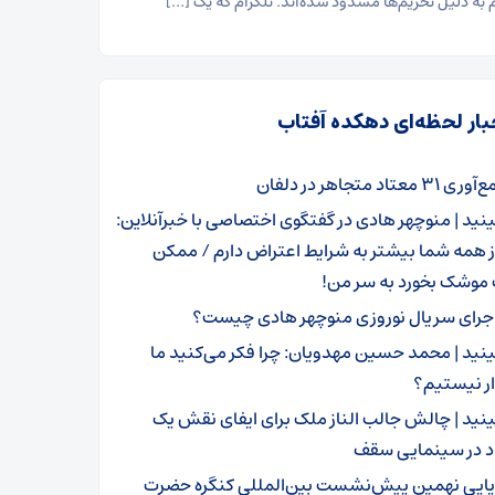
م به دلیل تحریم‌ها مسدود شده‌اند. تلگرام که یک […]
بار لحظه‌ای دهکده آفتاب
ی ۳۱ معتاد متجاهر در دلفان
ینید | منوچهر هادی در گفتگوی اختصاصی با خبرآنلاین:
 همه شما بیشتر به شرایط اعتراض دارم / ممکن
موشک بخورد به سر من!
جرای سریال نوروزی منوچهر هادی چیست؟
ینید | محمد حسین مهدویان: چرا فکر می‌کنید ما
ار نیستیم؟
ینید | چالش جالب الناز ملک برای ایفای نقش یک
د در سینمایی سقف
پایی نهمین پیش‌نشست بین‌المللی کنگره حضرت