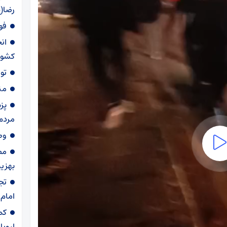
رضا(ع
فو
ان
کشور از ۲۵ تا
تو
من
پز
مردم
وط
مص
بهزیس
تج
امام
کم
اروپا