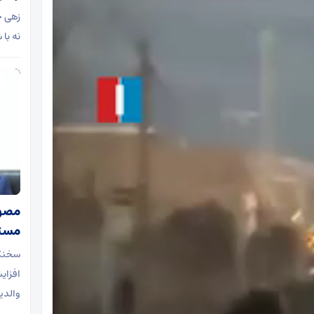
زهی خی
نه با
مصوب
مستم
سخنگو
افزای
والدی