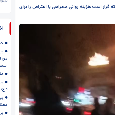
تلگرا
 قرار است هزینه روانی همراهی با اعتراض را برای
اخ
جمع‌آور
بب
من از
است 
ما
بب
داغ‌د
بب
معتا
بر