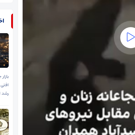
اخب
افتی 
رشد ا