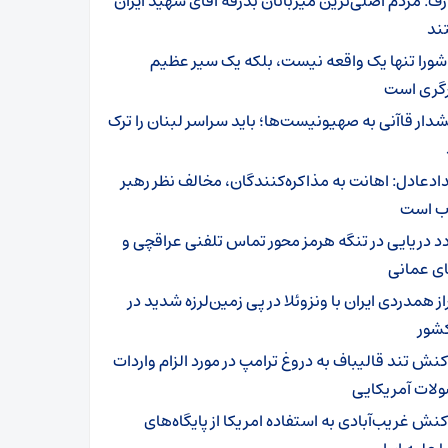
رف: مردم اصلی‌ترین میزبانان بدرقه آقای شهید ایران
ند
شورا تنها یک واقعه نیست، بلکه یک سیر عظیم
رگری است
دار قاآنی به صهیونیست‌ها؛ باید سراسر لبنان را ترک
ادعادل: اهانت به مذاکره‌کنندگان، مخالف نظر رهبر
اب است
دد دریایی در تنگه هرمز محور تماس تلفنی عراقچی و
ی عمانی
از همدردی ایران با ونزوئلا در پی زمین‌لرزه شدید در
کشور
کنش تند قالیباف به دروغ ترامپ در مورد الزام واردات
لات آمریکایی
کنش غریب‌آبادی به استفاده امریکا از پایگاه‌های