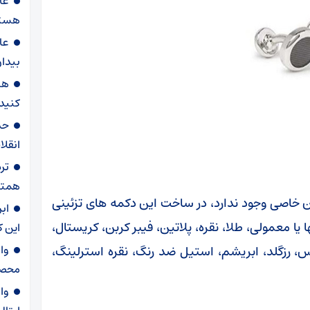
عا
هست
عا
بیدا
هش
کنید
حد
انقل
تر
همتا
خاصی وجود ندارد، در ساخت این دکمه های تزئینی
ابر
ا معمولی، طلا، نقره، پلاتین، فیبر کربن، کریستال،
این 
وا
، رزگلد، ابریشم، استیل ضد رنگ، نقره استرلینگ،
محصو
وا