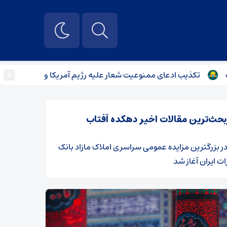
×
کذیب ادعای ممنوعیت شعار علیه رژیم آمریکا و آتش‌زدن پرچم در تجمع
بحث‌ترین مقالات اخیر دهکده آفتاب
ر
​بزرگترین مزایده عمومی سراسری املاک مازاد بانک
ت ایران آغاز شد