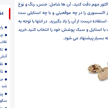
م ست کردن این نوع از زیورآلات باید به 3 فاکتور مهم دقت کنید، آن ها شامل: جنس، رنگ و نوع
از اکسسوری را در چه موقعیتی و با چه استایلی ست
اخ
تفاده درست از آن را یاد بگیرید. در انتها با توجه به
را
ا استایل و سبک پوشش خود را انتخاب کنید.خرید
چر
 بسیار پیشنهاد می شود.
نقاب
تک
آتش‌
نق
تأ
جز
شد
پز
سکوت