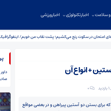
 و سلامت
اخبار تکنولوژی
اخبار ورزشی
ن در سکوت رنج می‌کشیم؛ پشت نقاب من خوبم/ اینفوگرافیک
ت
پر
تین + انواع آن
داور
د
صادرا
1 بازدید
۰
 برای بستن دو آستین پیراهن و در بعضی مواقع