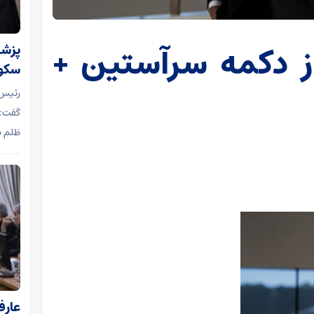
از دکمه سرآستین +
پزشک
سکوت
رئیس 
گفت: 
ظلم ب
عارف