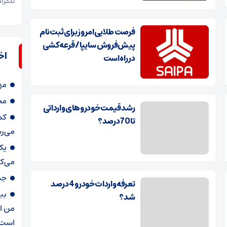
تلگرا
فرصت طلایی امروز برای ثبت‌نام
پیش‌فروش سایپا/ قرعه‌کشی
اخ
در راه است
مه
محمد
رشد قیمت خودروهای وارداتی
کم
تا 70 درصد؟
می‌ر
می‌ک
جمع‌آور
تعرفه واردات خودرو 4 درصد
بب
شد؟
من از
است 