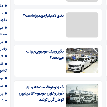
ما
بب
دنای 3 میلیاردی در راه است؟
داغ‌د
بب
معتا
بر
رضا(ع
بگیر و ببند خودرویی جواب
فو
می‌دهد؟
ان
کشور از ۲۵ تا
تو
من
خیز دوباره قیمت‌ها در بازار
خودرو/ این خودرو ۵۲۰ میلیون
پز
تومان گران‌تر شد
مردم