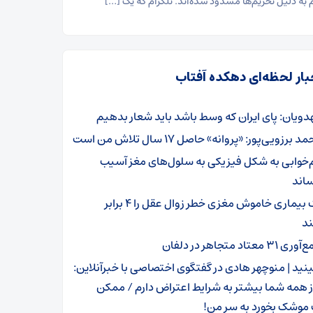
م به دلیل تحریم‌ها مسدود شده‌اند. تلگرام که یک […]
بار لحظه‌ای دهکده آفتاب
دویان: پای ایران که وسط باشد باید شعار بدهیم
 برزویی‌پور: «پروانه» حاصل ۱۷ سال تلاش من است
‌خوابی به شکل فیزیکی به سلول‌های مغز آسیب
ساند
یک بیماری خاموش مغزی خطر زوال عقل را ۴ برابر
ند
ی ۳۱ معتاد متجاهر در دلفان
ینید | منوچهر هادی در گفتگوی اختصاصی با خبرآنلاین:
 همه شما بیشتر به شرایط اعتراض دارم / ممکن
موشک بخورد به سر من!